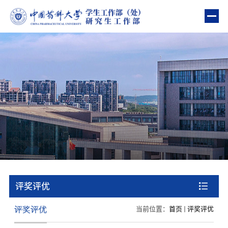
部门首页
部门简介
教育管理
资助管理
心理健康
“一站式”学生社区建设
评奖评优
队伍建设
评奖评优
当前位置：
首页
评奖评优
政策指南